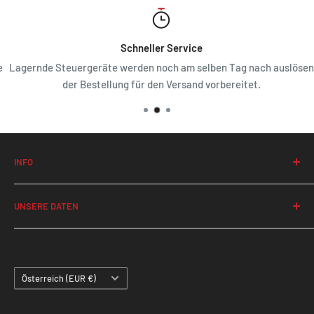
Schneller Service
Lagernde Steuergeräte werden noch am selben Tag nach auslösen
der Bestellung für den Versand vorbereitet.
INFO
Suche
UNSERE DATEN
Kontakt
Widerruf
ecu-shop.at
Langwieser Performance GmbH
AGB
Sonnenplatz 2
Land/Region
Impressum
Österreich (EUR €)
4360 Grein
Versand