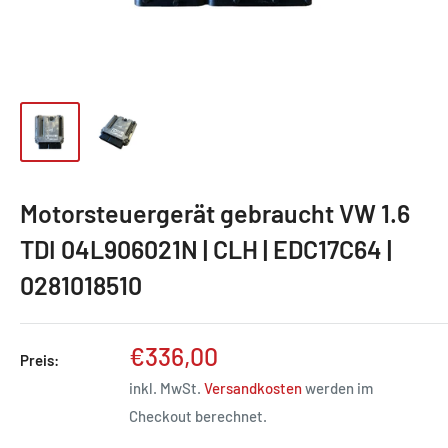
Motorsteuergerät gebraucht VW 1.6
TDI 04L906021N | CLH | EDC17C64 |
0281018510
Sonderpreis
€336,00
Preis:
inkl. MwSt.
Versandkosten
werden im
Checkout berechnet.