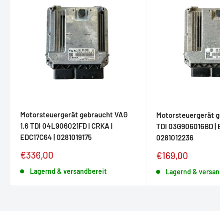
Motorsteuergerät gebraucht VAG
Motorsteuergerät g
1.6 TDI 04L906021FD | CRKA |
TDI 03G906016BD | B
EDC17C64 | 0281019175
0281012236
Sonderpreis
€336,00
Sonderpreis
€169,00
Lagernd & versandbereit
Lagernd & versan