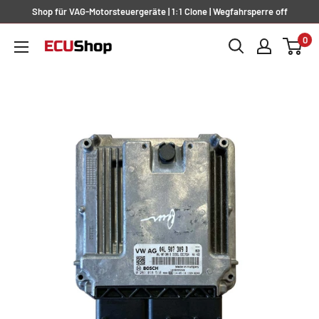
Direkt
Shop für VAG-Motorsteuergeräte | 1:1 Clone | Wegfahrsperre off
zum
0
ecu-
Inhalt
shop.at
|
Langwieser
Performance
GmbH